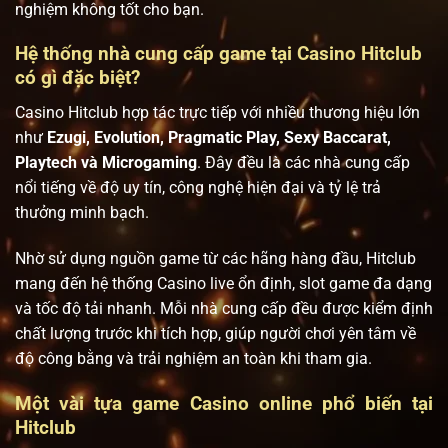
nghiệm không tốt cho bạn.
Hệ thống nhà cung cấp game tại Casino Hitclub
có gì đặc biệt?
Casino Hitclub hợp tác trực tiếp với nhiều thương hiệu lớn
như
Ezugi, Evolution, Pragmatic Play, Sexy Baccarat,
Playtech và Microgaming
. Đây đều là các nhà cung cấp
nổi tiếng về độ uy tín, công nghệ hiện đại và tỷ lệ trả
thưởng minh bạch.
Nhờ sử dụng nguồn game từ các hãng hàng đầu, Hitclub
mang đến hệ thống Casino live ổn định, slot game đa dạng
và tốc độ tải nhanh. Mỗi nhà cung cấp đều được kiểm định
chất lượng trước khi tích hợp, giúp người chơi yên tâm về
độ công bằng và trải nghiệm an toàn khi tham gia.
Một vài tựa game Casino online phổ biến tại
Hitclub