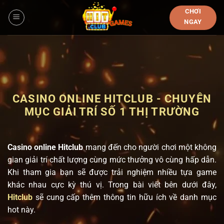
Bỏ
CHƠI
qua
NGAY
nội
dung
CASINO ONLINE HITCLUB - CHUYÊN
MỤC GIẢI TRÍ SỐ 1 THỊ TRƯỜNG
Casino online Hitclub
mang đến cho người chơi một không
gian giải trí chất lượng cùng mức thưởng vô cùng hấp dẫn.
Khi tham gia bạn sẽ được trải nghiệm nhiều tựa game
khác nhau cực kỳ thú vị. Trong bài viết bên dưới đây,
Hitclub
sẽ cung cấp thêm thông tin hữu ích về danh mục
hot này.