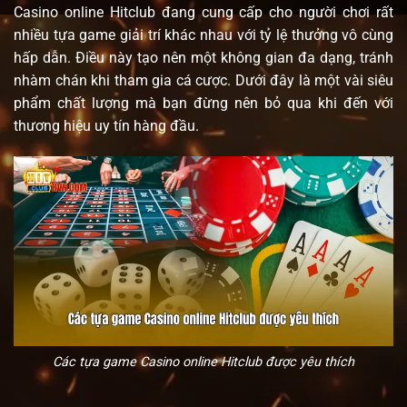
Casino online Hitclub đang cung cấp cho người chơi rất
nhiều tựa game giải trí khác nhau với tỷ lệ thưởng vô cùng
hấp dẫn. Điều này tạo nên một không gian đa dạng, tránh
nhàm chán khi tham gia cá cược. Dưới đây là một vài siêu
phẩm chất lượng mà bạn đừng nên bỏ qua khi đến với
thương hiệu uy tín hàng đầu.
Các tựa game Casino online Hitclub được yêu thích