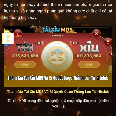
ngay từ hôm nay để biết thêm nhiều sản phẩm giải trí mới
lạ, thú vị và nhận ngàn phần quà khủng cực chất chỉ có tại
hệ thống hiện nay.
08
Th1
Tham Gia Tài Xỉu MD5 Và Bí Quyết Cược Thắng Lớn Từ Hitclub
Tài xỉu MD5 mang đến trải nghiệm cá cược hấp dẫn cho hội viên
yêu [...]